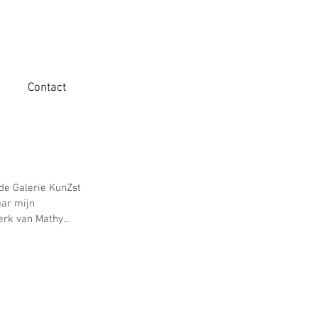
Contact
rde Galerie KunZst
aar mijn
erk van Mathy